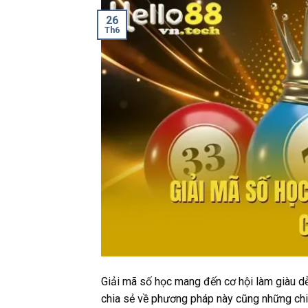
26
Th6
Giải mã số học mang đến cơ hội làm giàu dễ
chia sẻ về phương pháp này cũng những chiế