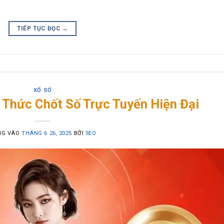
TIẾP TỤC ĐỌC
→
XỔ SỐ
h Thức Chốt Số Trực Tuyến Hiện Đại
NG VÀO
THÁNG 6 26, 2025
BỞI
SEO