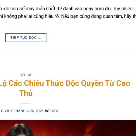
 được con số may mắn nhất để đánh vào ngày hôm đó. Tuy nhiên,
ì không phải ai cũng hiểu rõ. Nếu bạn cũng đang quan tâm, hãy t
TIẾP TỤC ĐỌC
→
XỔ SỐ
 Lộ Các Chiêu Thức Độc Quyền Từ Cao
Thủ
NG VÀO
THÁNG 6 26, 2025
BỞI
SEO