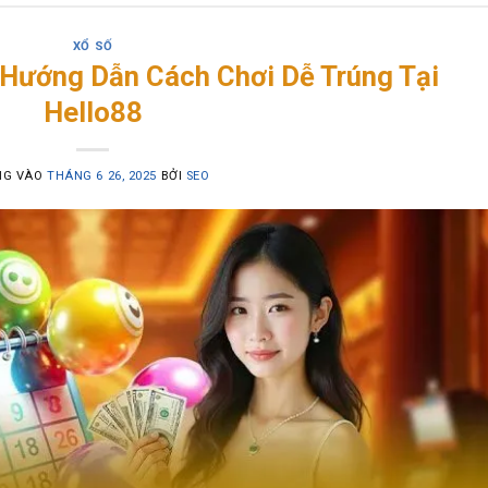
XỔ SỐ
 Hướng Dẫn Cách Chơi Dễ Trúng Tại
Hello88
NG VÀO
THÁNG 6 26, 2025
BỞI
SEO