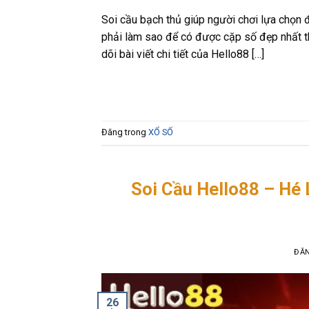
Soi cầu bạch thủ giúp người chơi lựa chọn
phải làm sao để có được cặp số đẹp nhất th
dõi bài viết chi tiết của Hello88 […]
Đăng trong
XỔ SỐ
Soi Cầu Hello88 – Hé
ĐĂ
26