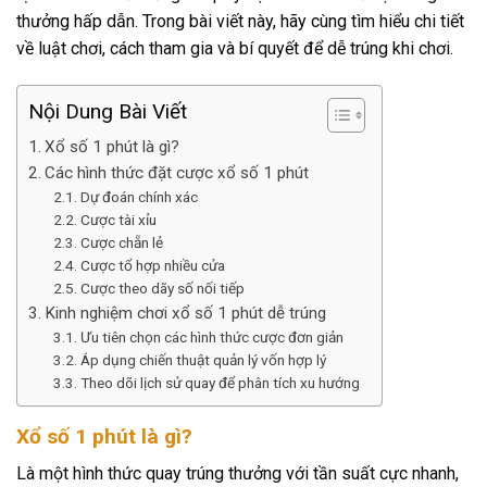
thưởng hấp dẫn. Trong bài viết này, hãy cùng tìm hiểu chi tiết
về luật chơi, cách tham gia và bí quyết để dễ trúng khi chơi.
Nội Dung Bài Viết
Xổ số 1 phút là gì?
Các hình thức đặt cược xổ số 1 phút
Dự đoán chính xác
Cược tài xỉu
Cược chẵn lẻ
Cược tổ hợp nhiều cửa
Cược theo dãy số nối tiếp
Kinh nghiệm chơi xổ số 1 phút dễ trúng
Ưu tiên chọn các hình thức cược đơn giản
Áp dụng chiến thuật quản lý vốn hợp lý
Theo dõi lịch sử quay để phân tích xu hướng
Xổ số 1 phút là gì?
Là một hình thức quay trúng thưởng với tần suất cực nhanh,