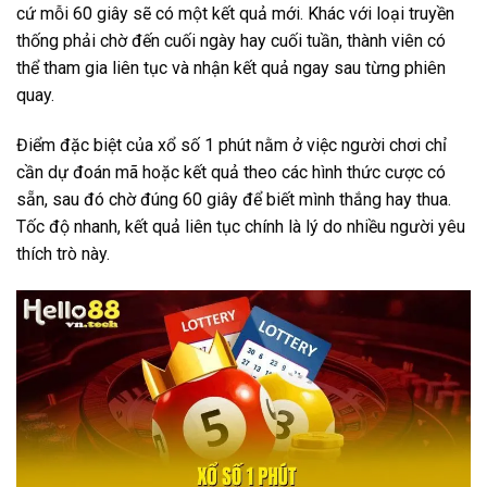
cứ mỗi 60 giây sẽ có một kết quả mới. Khác với loại truyền
thống phải chờ đến cuối ngày hay cuối tuần, thành viên có
thể tham gia liên tục và nhận kết quả ngay sau từng phiên
quay.
Điểm đặc biệt của xổ số 1 phút nằm ở việc người chơi chỉ
cần dự đoán mã hoặc kết quả theo các hình thức cược có
sẵn, sau đó chờ đúng 60 giây để biết mình thắng hay thua.
Tốc độ nhanh, kết quả liên tục chính là lý do nhiều người yêu
thích trò này.