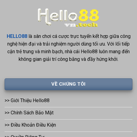
HELLO88
là sân chơi cá cược trực tuyến kết hợp giữa công
nghệ hiện đại và trải nghiệm người dùng tối ưu. Với lối tiếp
cận trẻ trung và minh bạch, nhà cái Hello88 luôn mang đến
không gian giải trí công bằng và đầy hứng khởi.
VỀ CHÚNG TÔI
>> Giới Thiệu Hello88
>> Chính Sách Bảo Mật
>> Điều Khoản Điều Kiện