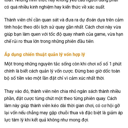
có quá nhiều kinh nghiệm hay kiến thức về xác suất.
Thành viên chỉ cần quan sát và đưa ra dự đoán dựa trên cảm
tính hoặc theo dõi lịch sử quay gần nhất. Cách chơi này vừa
giúp bạn làm quen với tốc độ quay nhanh của game, vừa hạn
chế rủi ro thua lớn trong những phiên đầu tiên.
Áp dụng chiến thuật quản lý vốn hợp lý
Một trong những nguyên tắc sống còn khi chơi xổ số 1 phút
chính là biết cách quản lý vốn cược. Đừng bao giờ dốc toàn
bộ số tiền vào một lần đặt chỉ vì cảm xúc nhất thời.
Thay vào đó, thành viên nên chia nhỏ ngân sách thành nhiều
phần, đặt cược từng chút một theo từng phiên quay. Cách
làm này giúp thành viên kéo dài thời gian chơi, có cơ hội gỡ
lại vốn nếu chẳng may gặp chuỗi thua và đặc biệt là giảm áp
lực tâm lý khi kết quả không như mong đợi.