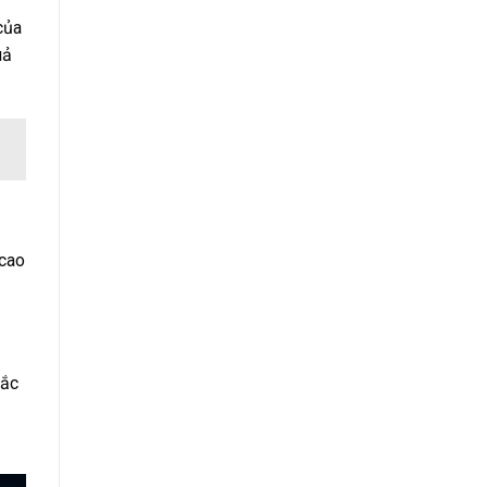
của
uả
 cao
tắc