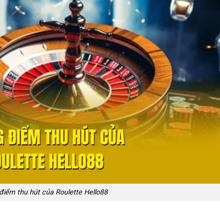
iểm thu hút của Roulette Hello88