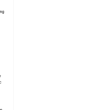
ong
y
c
ện