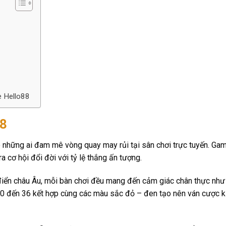
8
e Hello88
88
o những ai đam mê vòng quay may rủi tại sân chơi trực tuyến. Ga
ra cơ hội đổi đời với tỷ lệ thắng ấn tượng.
 điển châu Âu, mỗi bàn chơi đều mang đến cảm giác chân thực như
 0 đến 36 kết hợp cùng các màu sắc đỏ – đen tạo nên ván cược k