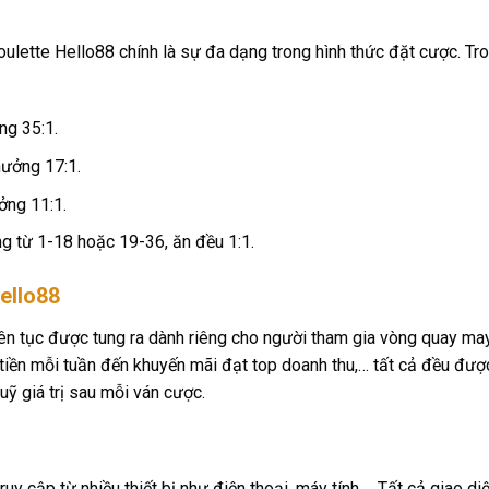
lette Hello88 chính là sự đa dạng trong hình thức đặt cược. Tr
ng 35:1.
thưởng 17:1.
ởng 11:1.
g từ 1-18 hoặc 19-36, ăn đều 1:1.
ello88
iên tục được tung ra dành riêng cho người tham gia vòng quay ma
 tiền mỗi tuần đến khuyến mãi đạt top doanh thu,… tất cả đều đượ
 luỹ giá trị sau mỗi ván cược.
uy cập từ nhiều thiết bị như điện thoại, máy tính,… Tất cả giao di