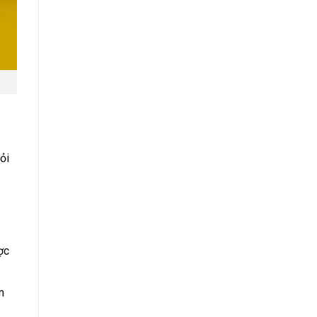
ỏi
ợc
m