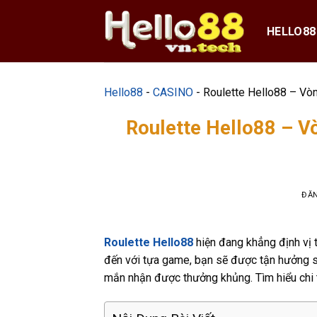
Bỏ
qua
HELLO88
nội
dung
Hello88
-
CASINO
-
Roulette Hello88 – V
Roulette Hello88 – 
ĐĂ
Roulette Hello88
hiện đang khẳng định vị 
đến với tựa game, bạn sẽ được tận hưởng s
mắn nhận được thưởng khủng. Tìm hiểu chi ti