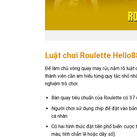
Luật chơi Roulette Hello
Để làm chủ vòng quay may rủi, nắm rõ luật c
thành viên cần am hiểu từng quy tắc nhỏ nhấ
nghiệm trò chơi:
Bàn quay tiêu chuẩn của Roulette có 37 
Người chơi sử dụng chip để đặt vào bản
cá nhân.
Có hai hình thức đặt tiền phổ biến: cược
màu, tính chẵn lẽ hoặc dãy số).