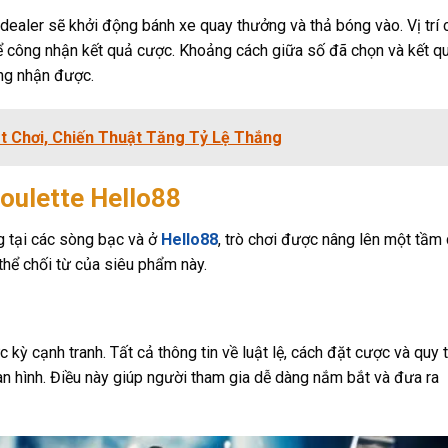
dealer sẽ khởi động bánh xe quay thưởng và thả bóng vào. Vị trí 
ể công nhận kết quả cược. Khoảng cách giữa số đã chọn và kết q
ng nhận được.
ật Chơi, Chiến Thuật Tăng Tỷ Lệ Thắng
oulette Hello88
g tại các sòng bạc và ở
Hello88
, trò chơi được nâng lên một tầm
thể chối từ của siêu phẩm này.
 kỳ cạnh tranh. Tất cả thông tin về luật lệ, cách đặt cược và quy 
àn hình. Điều này giúp người tham gia dễ dàng nắm bắt và đưa ra