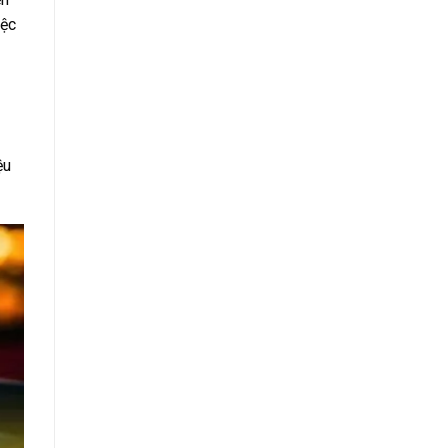
iệc
ệu