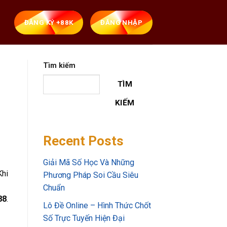
ĐĂNG KÝ +88K
ĐĂNG NHẬP
Tìm kiếm
TÌM
KIẾM
Recent Posts
Giải Mã Số Học Và Những
Khi
Phương Pháp Soi Cầu Siêu
Chuẩn
88
.
Lô Đề Online – Hình Thức Chốt
Số Trực Tuyến Hiện Đại