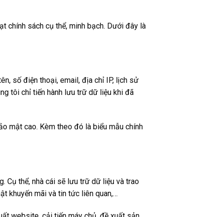
t chính sách cụ thể, minh bạch. Dưới đây là
 số điện thoại, email, địa chỉ IP, lịch sử
 tôi chỉ tiến hành lưu trữ dữ liệu khi đã
bảo mật cao. Kèm theo đó là biểu mẫu chính
Cụ thể, nhà cái sẽ lưu trữ dữ liệu và trao
ật khuyến mãi và tin tức liên quan,…
uất website, cải tiến máy chủ, đề xuất sản