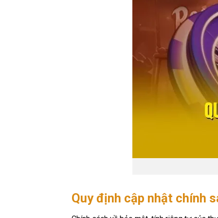
Quy định cập nhật chính s