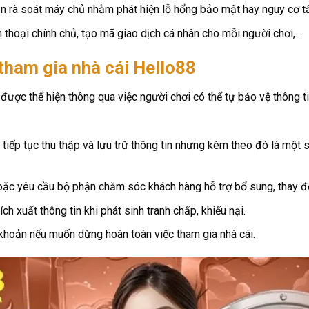
n rà soát máy chủ nhằm phát hiện lỗ hổng bảo mật hay nguy cơ tấn
 thoại chính chủ, tạo mã giao dịch cá nhân cho mỗi người chơi,…
 tham gia nhà cái Hello88
 được thể hiện thông qua việc người chơi có thể tự bảo vệ thông t
iếp tục thu thập và lưu trữ thông tin nhưng kèm theo đó là một s
hoặc yêu cầu bộ phận chăm sóc khách hàng hỗ trợ bổ sung, thay đổ
h xuất thông tin khi phát sinh tranh chấp, khiếu nại.
 khoản nếu muốn dừng hoàn toàn việc tham gia nhà cái.