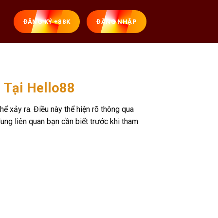
ĐĂNG KÝ +88K
ĐĂNG NHẬP
 Tại Hello88
ể xảy ra. Điều này thể hiện rõ thông qua
ung liên quan bạn cần biết trước khi tham