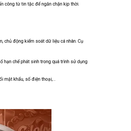
 công từ tin tặc để ngăn chặn kịp thời.
in, chủ động kiểm soát dữ liệu cá nhân. Cụ
ố hạn chế phát sinh trong quá trình sử dụng
i mật khẩu, số điện thoại,…