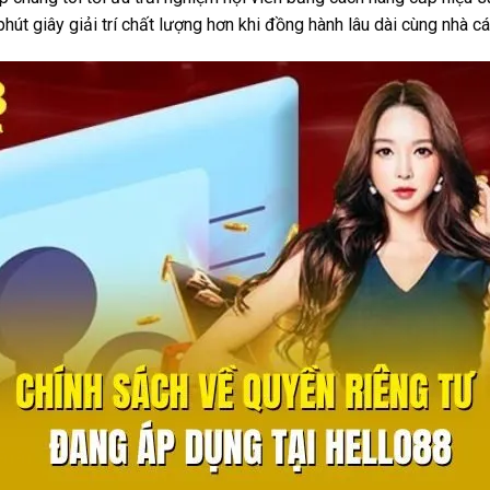
t giây giải trí chất lượng hơn khi đồng hành lâu dài cùng nhà cá