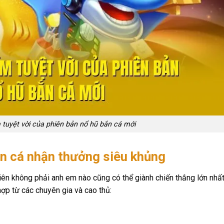
tuyệt vời của phiên bản nổ hũ bắn cá mới
ắn cá nhận thưởng siêu khủng
nhiên không phải anh em nào cũng có thể giành chiến thắng lớn nhất
ợp từ các chuyên gia và cao thủ: