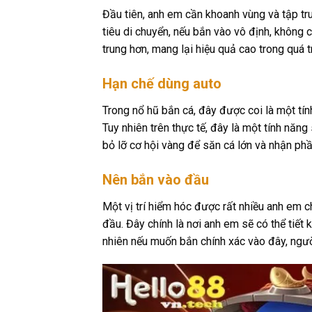
Đầu tiên, anh em cần khoanh vùng và tập tru
tiêu di chuyển, nếu bắn vào vô định, không c
trung hơn, mang lại hiệu quả cao trong quá t
Hạn chế dùng auto
Trong nổ hũ bắn cá, đây được coi là một tín
Tuy nhiên trên thực tế, đây là một tính năn
bỏ lỡ cơ hội vàng để săn cá lớn và nhận ph
Nên bắn vào đầu
Một vị trí hiểm hóc được rất nhiều anh em 
đầu. Đây chính là nơi anh em sẽ có thể tiết
nhiên nếu muốn bắn chính xác vào đây, người