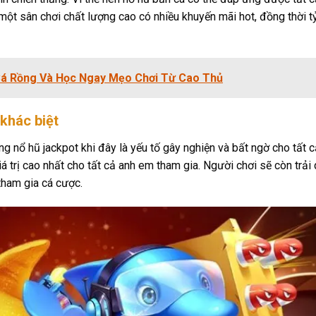
 một sân chơi chất lượng cao có nhiều khuyến mãi hot, đồng thời tỷ
á Rồng Và Học Ngay Mẹo Chơi Từ Cao Thủ
 khác biệt
 nổ hũ jackpot khi đây là yếu tố gây nghiện và bất ngờ cho tất c
á trị cao nhất cho tất cả anh em tham gia. Người chơi sẽ còn trải
 tham gia cá cược.