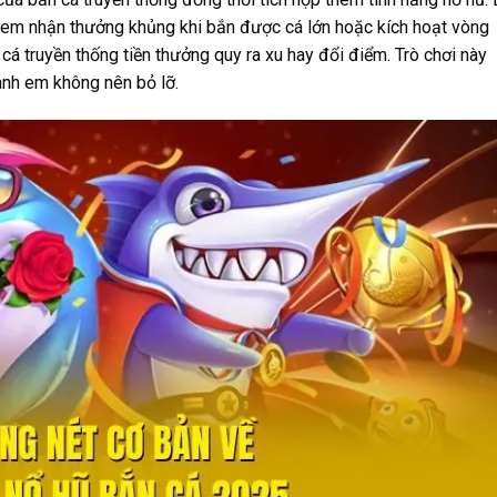
nh em nhận thưởng khủng khi bắn được cá lớn hoặc kích hoạt vòng
á truyền thống tiền thưởng quy ra xu hay đổi điểm. Trò chơi này
nh em không nên bỏ lỡ.