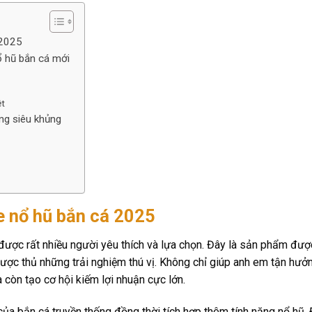
 2025
ổ hũ bắn cá mới
ệt
ng siêu khủng
 nổ hũ bắn cá 2025
rí được rất nhiều người yêu thích và lựa chọn. Đây là sản phẩm đượ
ược thủ những trải nghiệm thú vị. Không chỉ giúp anh em tận hưở
 còn tạo cơ hội kiếm lợi nhuận cực lớn.
ủa bắn cá truyền thống đồng thời tích hợp thêm tính năng nổ hũ.