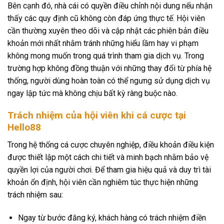
Bên cạnh đó, nhà cái có quyền điều chỉnh nội dung nếu nhận
thấy các quy định cũ không còn đáp ứng thực tế. Hội viên
cần thường xuyên theo dõi và cập nhật các phiên bản điều
khoản mới nhất nhằm tránh những hiểu lầm hay vi phạm
không mong muốn trong quá trình tham gia dịch vụ. Trong
trường hợp không đồng thuận với những thay đổi từ phía hệ
thống, người dùng hoàn toàn có thể ngưng sử dụng dịch vụ
ngay lập tức mà không chịu bất kỳ ràng buộc nào.
Trách nhiệm của hội viên khi cá cược tại
Hello88
Trong hệ thống cá cược chuyên nghiệp, điều khoản điều kiện
được thiết lập một cách chi tiết và minh bạch nhằm bảo vệ
quyền lợi của người chơi. Để tham gia hiệu quả và duy trì tài
khoản ổn định, hội viên cần nghiêm túc thực hiện những
trách nhiệm sau:
Ngay từ bước đăng ký, khách hàng có trách nhiệm điền