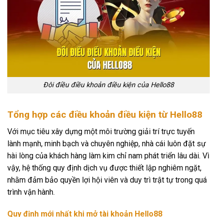
Đôi điều điều khoản điều kiện của Hello88
Tổng hợp các điều khoản điều kiện từ Hello88
Với mục tiêu xây dựng một môi trường giải trí trực tuyến
lành mạnh, minh bạch và chuyên nghiệp, nhà cái luôn đặt sự
hài lòng của khách hàng làm kim chỉ nam phát triển lâu dài. Vì
vậy, hệ thống quy định dịch vụ được thiết lập nghiêm ngặt,
nhằm đảm bảo quyền lợi hội viên và duy trì trật tự trong quá
trình vận hành.
Quy định mới nhất khi mở tài khoản Hello88