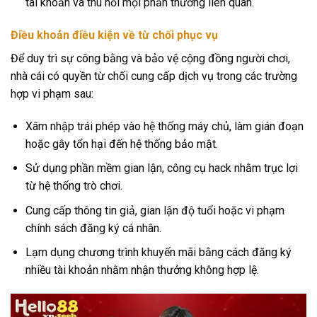
tài khoản và thu hồi mọi phần thưởng liên quan.
Điều khoản điều kiện về từ chối phục vụ
Để duy trì sự công bằng và bảo vệ cộng đồng người chơi,
nhà cái có quyền từ chối cung cấp dịch vụ trong các trường
hợp vi phạm sau:
Xâm nhập trái phép vào hệ thống máy chủ, làm gián đoạn
hoặc gây tổn hại đến hệ thống bảo mật.
Sử dụng phần mềm gian lận, công cụ hack nhằm trục lợi
từ hệ thống trò chơi.
Cung cấp thông tin giả, gian lận độ tuổi hoặc vi phạm
chính sách đăng ký cá nhân.
Lạm dụng chương trình khuyến mãi bằng cách đăng ký
nhiều tài khoản nhằm nhận thưởng không hợp lệ.