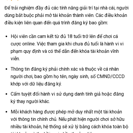
Để trải nghiệm đầy đủ các tính năng giải trí tại nhà cái, người
dùng bắt buộc phải mở tài khoản thành viên. Các điều khoản
điều kiện liên quan đến quá trình đăng ký bao gồm:
Hội viên cần cam kết từ đủ 18 tuổi trở lên để chơi cá
cược online. Việc tham gia khi chưa đủ tuổi là hành vi vi
phạm quy định và có thể dẫn đến khóa tài khoản vĩnh
viễn.
Thông tin đăng ký phải chính xác và thuộc về cá nhân
người chơi, bao gồm họ tên, ngày sinh, số CMND/CCCD
khớp với dữ liệu đăng ký.
Cấm tuyệt đối hành vi sử dụng danh tính giả hoặc đăng
ký thay người khác.
Mỗi khách hàng được phép mở duy nhất một tài khoản
với thông tin chính chủ. Nếu phát hiện người chơi sở hữu
nhiều tài khoản, hệ thống sẽ xử lý bằng cách khóa toàn bộ