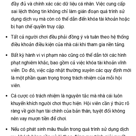
đầy đủ và chính xác các dữ liệu cá nhân. Việc cung cấp
sai lệch thông tin không chỉ làm gián đoạn quá trình sử
dụng dịch vụ mà còn có thể dẫn đến khóa tài khoản hoặc
bị hạn chế quyền truy cập.
Tất cả người chơi đều phải đồng ý và tuân theo hệ thống
điều khoản điều kiện của nhà cái khi tham gia nền tảng.
Bất kỳ hành vi vi phạm nào cũng có thể dẫn tới các hình
phạt nghiêm khắc, bao gồm cả việc khóa tài khoản vĩnh
viễn. Do đó, việc cập nhật thường xuyên các quy định mới
là một phần quan trọng trong trách nhiệm của mỗi hội
viên.
Cá cược có trách nhiệm là nguyên tắc mà nhà cái luôn
khuyến khích người chơi thực hiện. Hội viên cần ý thức rõ
ràng về giới hạn tài chính của bản thân, tuyệt đối không
nên vay mượn tiền để chơi.
Nếu có phát sinh mâu thuẫn trong quá trình sử dụng dịch