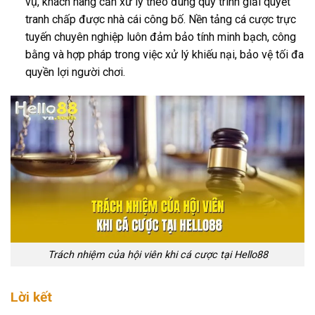
vụ, khách hàng cần xử lý theo đúng quy trình giải quyết
tranh chấp được nhà cái công bố. Nền tảng cá cược trực
tuyến chuyên nghiệp luôn đảm bảo tính minh bạch, công
bằng và hợp pháp trong việc xử lý khiếu nại, bảo vệ tối đa
quyền lợi người chơi.
Trách nhiệm của hội viên khi cá cược tại Hello88
Lời kết