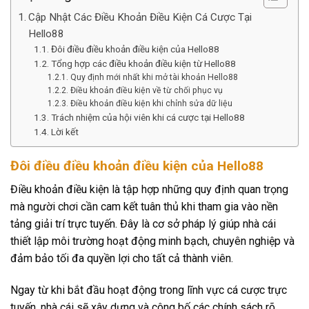
Cập Nhật Các Điều Khoản Điều Kiện Cá Cược Tại
Hello88
Đôi điều điều khoản điều kiện của Hello88
Tổng hợp các điều khoản điều kiện từ Hello88
Quy định mới nhất khi mở tài khoản Hello88
Điều khoản điều kiện về từ chối phục vụ
Điều khoản điều kiện khi chỉnh sửa dữ liệu
Trách nhiệm của hội viên khi cá cược tại Hello88
Lời kết
Đôi điều điều khoản điều kiện của Hello88
Điều khoản điều kiện là tập hợp những quy định quan trọng
mà người chơi cần cam kết tuân thủ khi tham gia vào nền
tảng giải trí trực tuyến. Đây là cơ sở pháp lý giúp nhà cái
thiết lập môi trường hoạt động minh bạch, chuyên nghiệp và
đảm bảo tối đa quyền lợi cho tất cả thành viên.
Ngay từ khi bắt đầu hoạt động trong lĩnh vực cá cược trực
tuyến, nhà cái sẽ xây dựng và công bố các chính sách rõ