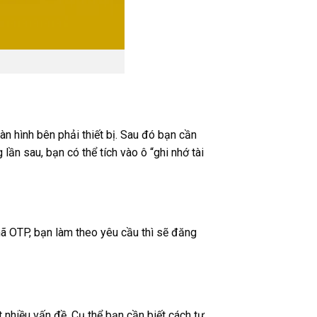
 hình bên phải thiết bị. Sau đó bạn cần
ần sau, bạn có thể tích vào ô “ghi nhớ tài
mã OTP, bạn làm theo yêu cầu thì sẽ đăng
t nhiều vấn đề. Cụ thể bạn cần biết cách tự