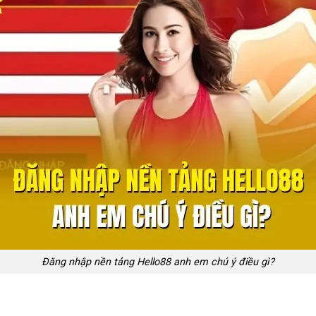
Đăng nhập nền tảng Hello88 anh em chú ý điều gì?