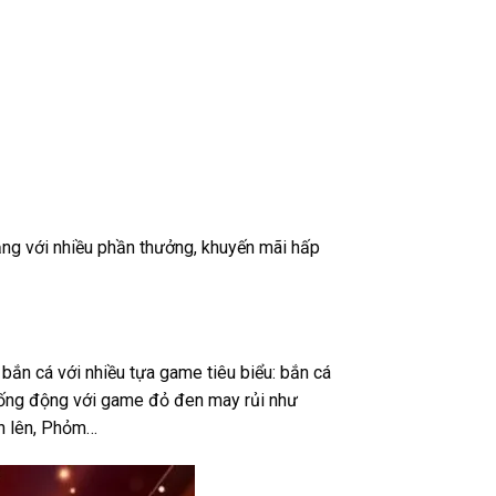
 dạng với nhiều phần thưởng, khuyến mãi hấp
bắn cá với nhiều tựa game tiêu biểu: bắn cá
ve sống động với game đỏ đen may rủi như
ến lên, Phỏm…