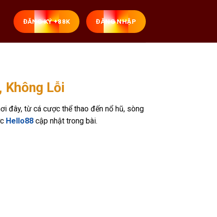
ĐĂNG KÝ +88K
ĐĂNG NHẬP
 Không Lỗi
ơi đây, từ cá cược thể thao đến nổ hũ, sòng
ợc
Hello88
cập nhật trong bài.