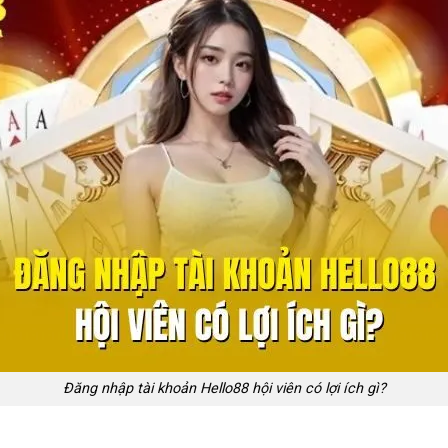
Đăng nhập tài khoản Hello88 hội viên có lợi ích gì?