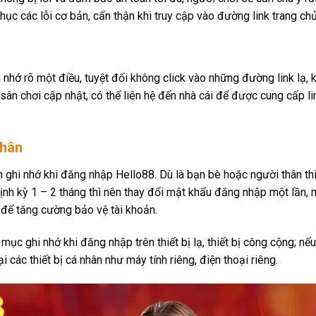
c các lỗi cơ bản, cẩn thận khi truy cập vào đường link trang ch
hớ rõ một điều, tuyệt đối không click vào những đường link lạ, k
ân chơi cập nhật, có thể liên hệ đến nhà cái để được cung cấp lin
nhân
n ghi nhớ khi đăng nhập Hello88. Dù là bạn bè hoặc người thân t
định kỳ 1 – 2 tháng thì nên thay đổi mật khẩu đăng nhập một lần,
 để tăng cường bảo vệ tài khoản.
mục ghi nhớ khi đăng nhập trên thiết bị lạ, thiết bị công cộng; nế
 các thiết bị cá nhân như máy tính riêng, điện thoại riêng.