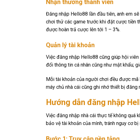
Nhận thưởng thành viên
Đăng nhập Hello88 lần đầu tiên, anh em sẽ
chơi thử các game trước khi đặt cược tiền
được hoàn trả cược lên tới 1 – 3%.
Quản lý tài khoản
Việc đăng nhập Hello88 cũng giúp hội viên d
đổi thông tin cá nhân cũng như mật khẩu; g
Mỗi tài khoản của người chơi đều được mã hó
máy chủ nhà cái cũng ghi nhớ thiết bị đăng 
Hướng dẫn đăng nhập Hel
Việc đăng nhập nhà cái thực tế không quá kh
bảo vệ tài khoản của mình, tránh nguy cơ bị 
Bước 1: Truy cập nền tảng