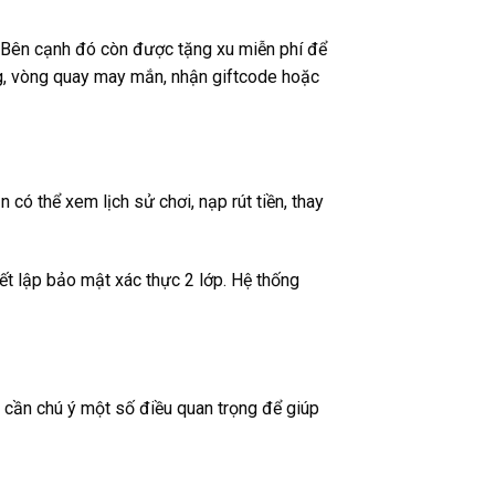
. Bên cạnh đó còn được tặng xu miễn phí để
g, vòng quay may mắn, nhận giftcode hoặc
có thể xem lịch sử chơi, nạp rút tiền, thay
iết lập bảo mật xác thực 2 lớp. Hệ thống
ẽ cần chú ý một số điều quan trọng để giúp