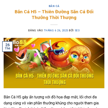
BẮN CÁ
Bắn Cá H5 – Thiên Đường Săn Cá Đổi
Thưởng Thời Thượng
ĐĂNG VÀO
THÁNG 6 26, 2025
BỞI
SEO
26
Th6
Bắn Cá H5 gây ấn tượng với đồ họa đẹp mắt, lối chơi đa
dạng cùng vô vàn phần thưởng khủng cho người tham gia.