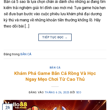
Bắn cá 5 sao là lựa chọn chân ái dành cho những ai đang tìm
kiếm trải nghiệm giải trí đỉnh cao mới mẻ. Tựa game hứa hẹn
sẽ đưa bạn bước vào cuộc phiêu lưu khám phá đại dương
kỳ thú và mang về những khoản tiền thưởng khổng lồ. Hãy
theo dõi bài […]
TIẾP TỤC ĐỌC
→
Đăng trong
BẮN CÁ
BẮN CÁ
Khám Phá Game Bắn Cá Rồng Và Học
Ngay Mẹo Chơi Từ Cao Thủ
ĐĂNG VÀO
THÁNG 6 26, 2025
BỞI
SEO
26