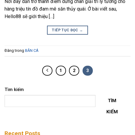
Nơi đây dần trở thành điểm dừng chân giải trí lý tưởng cho
hàng triệu tín đồ đam mê săn thủy quái. Ở bài viết sau,
Hello88 sẽ giới thiệu […]
TIẾP TỤC ĐỌC
→
Đăng trong
BẮN CÁ
1
2
3
Tìm kiếm
TÌM
KIẾM
Recent Posts