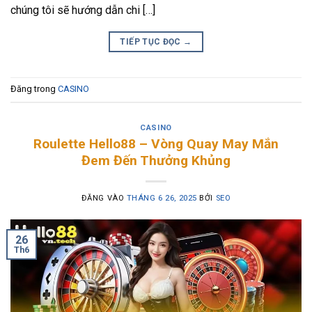
chúng tôi sẽ hướng dẫn chi […]
TIẾP TỤC ĐỌC
→
Đăng trong
CASINO
CASINO
Roulette Hello88 – Vòng Quay May Mắn
Đem Đến Thưởng Khủng
ĐĂNG VÀO
THÁNG 6 26, 2025
BỞI
SEO
26
Th6