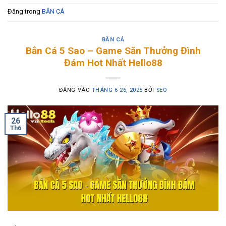
Đăng trong
BẮN CÁ
BẮN CÁ
Bắn Cá 5 Sao – Game Săn Thưởng Đình
Đám Hot Nhất Hello88
ĐĂNG VÀO
THÁNG 6 26, 2025
BỞI
SEO
26
Th6