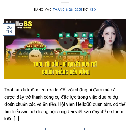
ĐĂNG VÀO
THÁNG 6 26, 2025
BỞI
SEO
26
Th6
Tool tài xỉu không còn xa lạ đối với những ai đam mê cá
cược, đây trở thành công cụ đắc lực trong việc đưa ra dự
đoán chuẩn xác và ăn tiền. Hội viên Hello88 quan tâm, có thể
tìm hiểu sâu hơn trong nội dung bài viết sau đây để có thêm
kiến […]